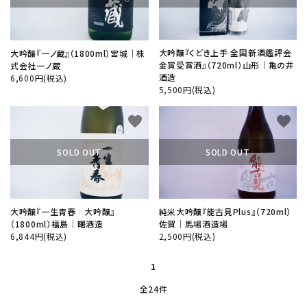
大吟醸『くどき上手 全国新酒鑑評会
大吟醸『一ノ蔵』（1800ml）宮城│株
金賞受賞酒』（720ml）山形│亀の井
式会社一ノ蔵
酒造
6,600円(税込)
5,500円(税込)
favorite
favorite
SOLD OUT
SOLD OUT
大吟醸『一生青春 大吟醸』
純米大吟醸『能古見Plus』（720ml）
（1800ml）福島│曙酒造
佐賀│馬場酒造場
6,844円(税込)
2,500円(税込)
1
全24件