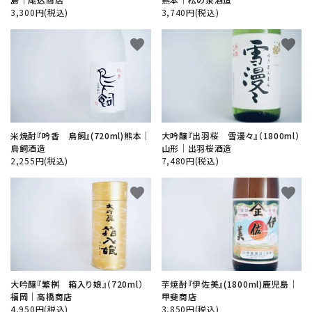
3,300円(税込)
3,740円(税込)
favorite
favorite
米焼酎『吟香 鳥飼』(720ml)熊本│
大吟醸『出羽桜 雪漫々』（1800ml）
鳥飼酒造
山形│出羽桜酒造
2,255円(税込)
7,480円(税込)
favorite
favorite
大吟醸『繁桝 箱入り娘』（720ml）
芋焼酎『伊佐美』(1800ml)鹿児島│
福岡│高橋商店
甲斐商店
4,950円(税込)
3,850円(税込)