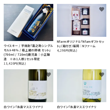
favorite
favorite
Nfarmオリジナル『Nfamギフトセッ
ウイスキー / 芋焼酎『嘉之助シングル
ト』（箱付き）福岡│Nファーム
モルト48％ / 極上蔵の師魂 セット』
4,298円(税込)
(700ml / 720ml)鹿児島│小正醸
close
造 ※お1人様1セット限定
13,420円(税込)
キーワード
favorite
favorite
カテゴリー
白ワイン『糸島マスエワイナリ
白ワイン『糸島マスエワイナリ