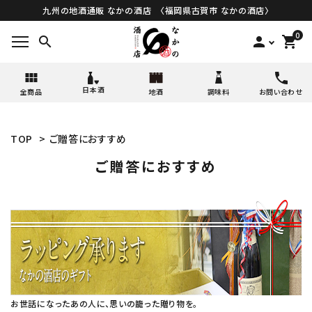
九州の地酒通販 なかの酒店 〈福岡県古賀市 なかの酒店〉
0
search
person
shopping_cart
日本酒
全商品
地酒
調味料
お問い合わせ
TOP
>
ご贈答におすすめ
ご贈答におすすめ
お世話になったあの人に、思いの籠った贈り物を。