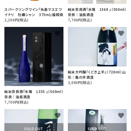
スパークリングワイン『糸島マスエワ
純米奈良酒『水端 1568 』（500ml）
イナリ 牡蠣シャン 375ml』福岡県
奈良│油長酒造
2,200円(税込)
7,700円(税込)
favorite
favorite
純米大吟醸『くどき上手』（720ml）山
形│亀の井酒造
3,080円(税込)
純米奈良酒『水端 1355 』（500ml）
奈良│油長酒造
7,700円(税込)
favorite
favorite
SOLD OUT
SOLD OUT