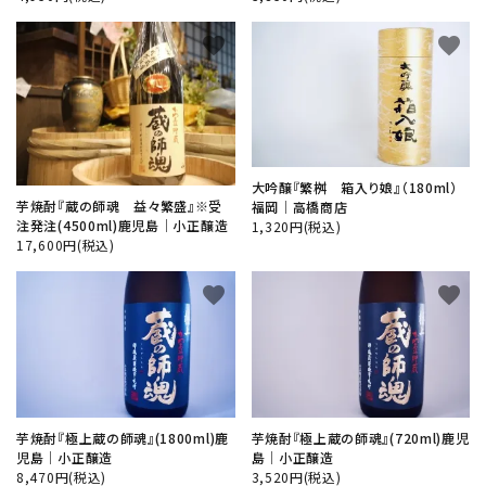
favorite
favorite
大吟醸『繁桝 箱入り娘』（180ml）
芋焼酎『蔵の師魂 益々繁盛』※受
福岡│高橋商店
注発注(4500ml)鹿児島│小正醸造
1,320円(税込)
17,600円(税込)
favorite
favorite
芋焼酎『極上蔵の師魂』(1800ml)鹿
芋焼酎『極上蔵の師魂』(720ml)鹿児
児島│小正醸造
島│小正醸造
8,470円(税込)
3,520円(税込)