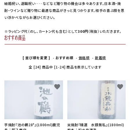
結婚祝い、退職祝い‥‥などなど贈り物の機会は多々あります。日本酒・焼
酎・ワインなど贈り物に最適な商品がきっと見つかります。相手の喜ぶ顔を思
い浮かべながらお選びください。
※ラッピング代（のし、カートン代も含む）として
300円
（税抜）いただきます。
[ 並び順を変更 ]
-
おすすめ順
-
価格順
-
新着順
全 [24] 商品中 [1-24] 商品を表示しています
favorite
favorite
芋焼酎『池の鶴28°』(1800ml)鹿児
米焼酎『精選 水鏡無私』(1800ml)
島│尾込商店
熊本│松の泉酒造