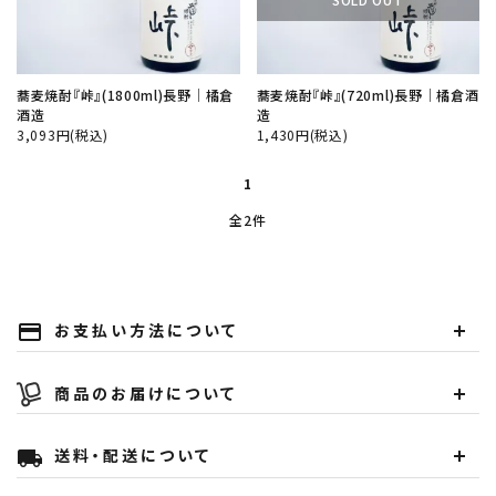
蕎麦焼酎『峠』(1800ml)長野│橘倉
蕎麦焼酎『峠』(720ml)長野│橘倉酒
酒造
造
close
3,093円(税込)
1,430円(税込)
1
キーワード
全2件
カテゴリー
お支払い方法について
payment
商品のお届けについて
検索する
送料・配送について
local_shipping