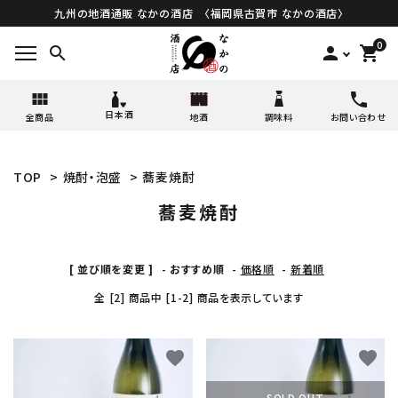
九州の地酒通販 なかの酒店 〈福岡県古賀市 なかの酒店〉
0
search
person
shopping_cart
日本酒
全商品
地酒
調味料
お問い合わせ
TOP
>
焼酎・泡盛
>
蕎麦焼酎
蕎麦焼酎
[ 並び順を変更 ]
-
おすすめ順
-
価格順
-
新着順
全 [2] 商品中 [1-2] 商品を表示しています
favorite
favorite
SOLD OUT