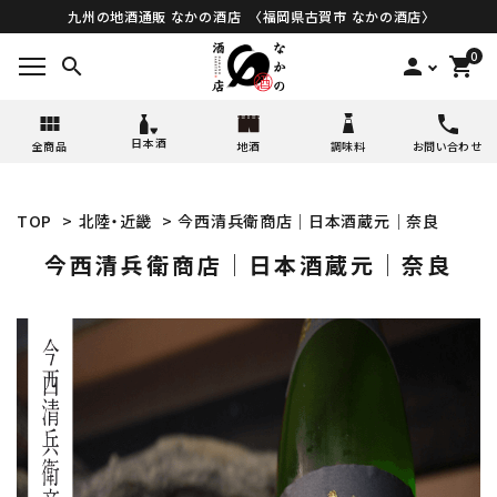
九州の地酒通販 なかの酒店 〈福岡県古賀市 なかの酒店〉
0
search
person
shopping_cart
日本酒
全商品
地酒
調味料
お問い合わせ
TOP
>
北陸・近畿
>
今西清兵衛商店│日本酒蔵元│奈良
今西清兵衛商店│日本酒蔵元│奈良