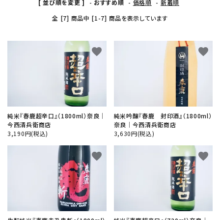
[ 並び順を変更 ]
-
おすすめ順
-
価格順
-
新着順
全 [7] 商品中 [1-7] 商品を表示しています
close
favorite
favorite
キーワード
カテゴリー
純米『春鹿超辛口』（1800ml）奈良│
純米吟醸『春鹿 封印酒』（1800ml）
今西清兵衛商店
奈良│今西清兵衛商店
3,190円(税込)
3,630円(税込)
favorite
favorite
検索する