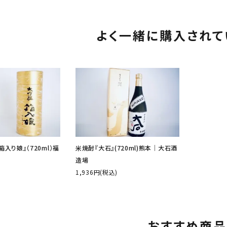
よく一緒に購入されて
入り娘』（720ml）福
米焼酎『大石』(720ml)熊本│大石酒
造場
1,936円(税込)
おすすめ商品