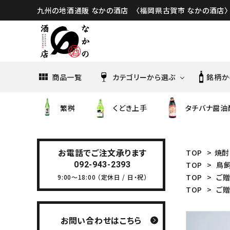
九州の地酒通販 なかの酒店 〈福岡県古賀市 なかの酒店〉
商品一覧
カテゴリーから選ぶ
銘柄か
繁桝
くどき上手
タチバナ醤油
亀の井酒造
油長酒
日本酒
くどき上手
土田酒造
曙酒造
お電話でご注文承ります
TOP
>
焼酎
092-943-2393
TOP
>
鳥
焼酎・泡盛
綾花・大地
TOP
>
ご
9:00～18:00 （定休日 / 日・祝）
八海醸造
高良酒
TOP
>
ご
雪の茅舎
佐多宗ニ商店
五町田
お問い合わせはこちら