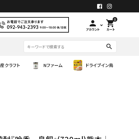
0
person
shopping_cart
アカウント
カート
search
産クラフト
Nファーム
ドライブイン鳥
旭菊酒造
国産クラフト
繁桝
齋彌酒造店
シロップ（Alc0.00）
遊穂
甲斐商店
吉川醸造