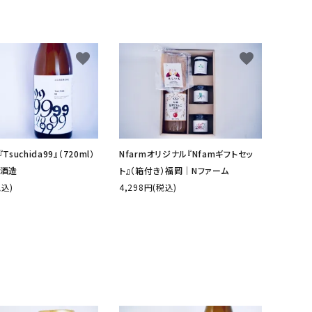
favorite
favorite
suchida99』（720ml）
Nfarmオリジナル『Nfamギフトセッ
酒造
ト』（箱付き）福岡│Nファーム
税込)
4,298円(税込)