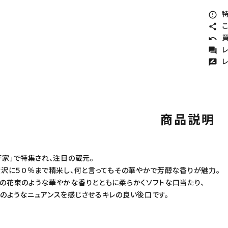
特
error_outline
こ
share
買
undo
レ
forum
レ
rate_review
商品説明
軒家」で特集され、注目の蔵元。
贅沢に５０％まで精米し、何と言ってもその華やかで芳醇な香りが魅力。
の花束のような華やかな香りとともに柔らかくソフトな口当たり、
のようなニュアンスを感じさせるキレの良い後口です。