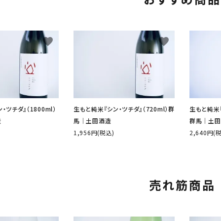
favorite
favorite
ツチダ』（1800ml）
生もと純米『シン・ツチダ』（720ml）群
生もと純米『T
造
馬│土田酒造
群馬│土田
1,956円(税込)
2,640円(
売れ筋商品