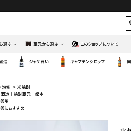
ら選ぶ
蔵元から選ぶ
このショップについて
醸造
ジャケ買い
キャプテンシロップ
国
造
高橋商店
ノンアルコール
ばくれん
食品・調味料
風の森
御祖酒造
・泡盛
>
米焼酎
飼酒造│焼酎蔵元│熊本
ニッポンの和りきゅーる
シンツチダ
ワイン
天明
贈答用
造
鳥飼酒造
贈答におすすめ
若竹屋
酒造
馬場酒造場