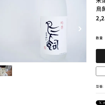
米
詳しく見る
鳥
2,
数量
型番: