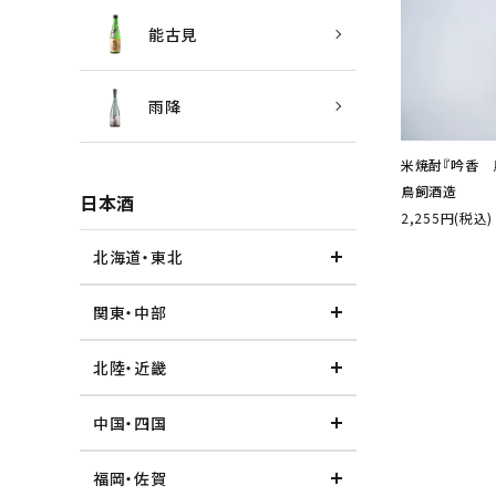
能古見
雨降
米焼酎『吟香 鳥
鳥飼酒造
日本酒
2,255円(税込)
北海道・東北
関東・中部
北陸・近畿
中国・四国
福岡・佐賀