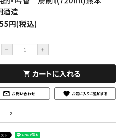
焼酎『吟香 鳥飼』(720ml)熊本│
飼酒造
255円(税込)
－
＋
カートに入れる
shopping_cart
mail_outline
favorite
お問い合わせ
2