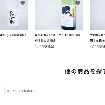
favorite
favorite
飼』(720ml)熊本│
純米吟醸『くどき上手』（1800ml）山
大吟醸『繁桝
形│亀の井酒造
岡│高橋商
3,465円(税込)
4,950円(
他の商品を探