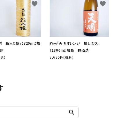
favorite
favorite
 箱入り娘』（720ml）福
純米『天明オレンジ 槽しぼり』
店
（1800ml）福島│曙酒造
税込)
3,685円(税込)
す
search