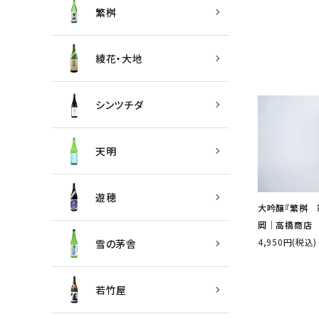
繁桝
綾花・大地
シンツチダ
天明
遊穂
大吟醸『繁桝 箱
岡│高橋商店
4,950円(税込)
雪の茅舎
若竹屋