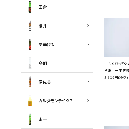
田倉
櫻井
夢華詩話
鳥飼
生もと純米『シン・
群馬│土田酒
3,630円(税込)
伊佐美
カルダモンテイク７
東一