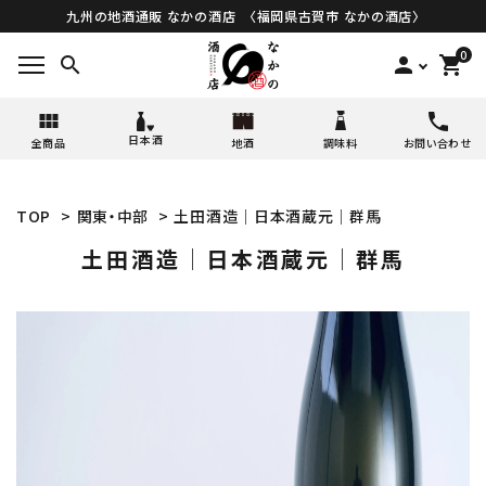
九州の地酒通販 なかの酒店 〈福岡県古賀市 なかの酒店〉
0
search
person
shopping_cart
日本酒
全商品
地酒
調味料
お問い合わせ
TOP
>
関東・中部
>
土田酒造│日本酒蔵元│群馬
土田酒造│日本酒蔵元│群馬