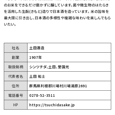
のお米をできるだけ磨かずに醸しています。菌や微生物のはたらき
を活用した生酛(きもと)造りで日本酒を造っています。 米の旨味を
最大限に引き出し、日本酒の多様性や複雑な味わいを楽しんでもら
いたい。
社名
土田酒造
創業
1907年
取扱銘柄
シンツチダ、土田、誉国光
代表者名
土田 祐士
close
住所
群馬県利根郡川場村川場湯原2691
電話番号
0278-52-3511
キーワード
HP
https://tsuchidasake.jp