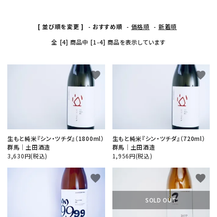
カテゴリー
[ 並び順を変更 ]
-
おすすめ順
-
価格順
-
新着順
全 [4] 商品中 [1-4] 商品を表示しています
検索する
favorite
favorite
生もと純米『シン・ツチダ』（1800ml）
生もと純米『シン・ツチダ』（720ml）
群馬│土田酒造
群馬│土田酒造
3,630円(税込)
1,956円(税込)
favorite
favorite
SOLD OUT