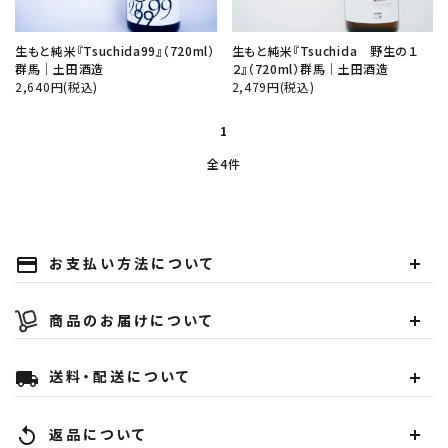
生もと純米『Tsuchida99』（720ml）
生もと純米『Tsuchida 野生の１
群馬│土田酒造
２』（720ml）群馬│土田酒造
2,640円(税込)
2,479円(税込)
1
全4件
お支払い方法について
payment
商品のお届けについて
送料・配送について
local_shipping
返品について
replay