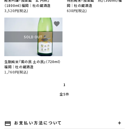
純米吟醸『独楽蔵 玄 円熟』
特別純米『独楽蔵 然』（300ml）福
（1800ml）福岡│杜の蔵酒造
岡│杜の蔵酒造
3,520円(税込)
638円(税込)
favorite
SOLD OUT
生酛純米『風の民 土の民』（720ml）
福岡│杜の蔵酒造
1,760円(税込)
1
全5件
お支払い方法について
payment