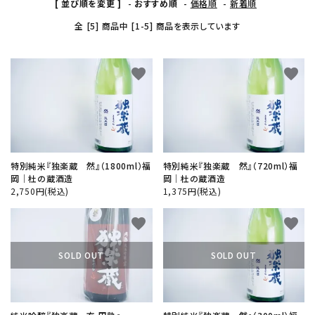
[ 並び順を変更 ]
-
おすすめ順
-
価格順
-
新着順
キーワード
全 [5] 商品中 [1-5] 商品を表示しています
favorite
favorite
カテゴリー
検索する
特別純米『独楽蔵 然』（1800ml）福
特別純米『独楽蔵 然』（720ml）福
岡│杜の蔵酒造
岡│杜の蔵酒造
2,750円(税込)
1,375円(税込)
favorite
favorite
SOLD OUT
SOLD OUT