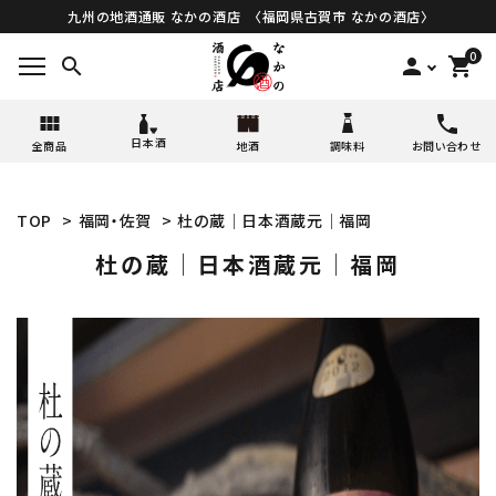
九州の地酒通販 なかの酒店 〈福岡県古賀市 なかの酒店〉
0
search
person
shopping_cart
日本酒
全商品
地酒
調味料
お問い合わせ
TOP
>
福岡・佐賀
>
杜の蔵│日本酒蔵元│福岡
杜の蔵│日本酒蔵元│福岡