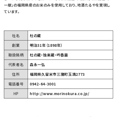
一献」の福岡県産のお米のみを使用しており、地酒たるやを実現し
ています。
社名
杜の蔵
創業
明治31年（1898年）
取扱銘柄
杜の蔵・独楽蔵・吟香露
代表者名
森永一弘
住所
福岡県久留米市三潴町玉満2773
電話番号
0942-64-3001
HP
http://www.morinokura.co.jp/
close