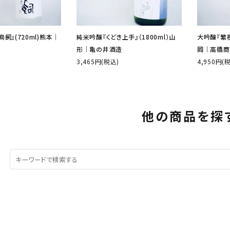
飼』(720ml)熊本│
純米吟醸『くどき上手』（1800ml）山
大吟醸『繁桝
形│亀の井酒造
岡│高橋商
3,465円(税込)
4,950円(
他の商品を探