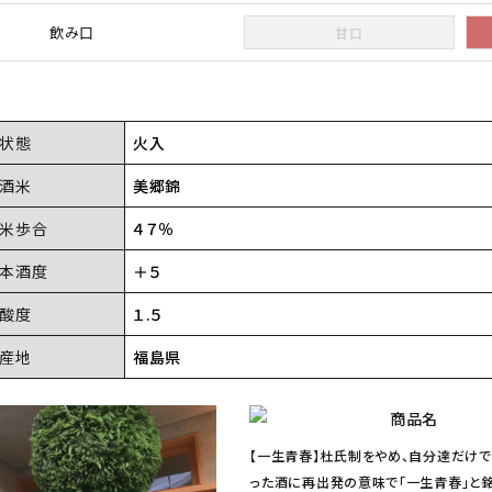
飲み口
甘口
状態
火入
酒米
美郷錦
米歩合
４７％
本酒度
＋５
酸度
１.５
産地
福島県
【一生青春】杜氏制をやめ、自分達だけ
った酒に再出発の意味で「一生青春」と