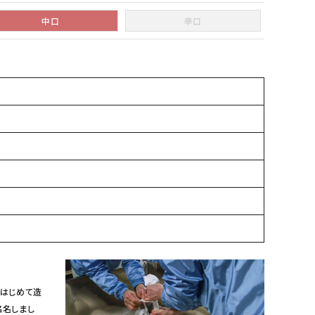
中口
辛口
ではじめて造
銘名しまし