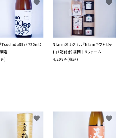
favorite
favorite
suchida99』（720ml）
Nfarmオリジナル『Nfamギフトセッ
酒造
ト』（箱付き）福岡│Nファーム
税込)
4,298円(税込)
favorite
favorite