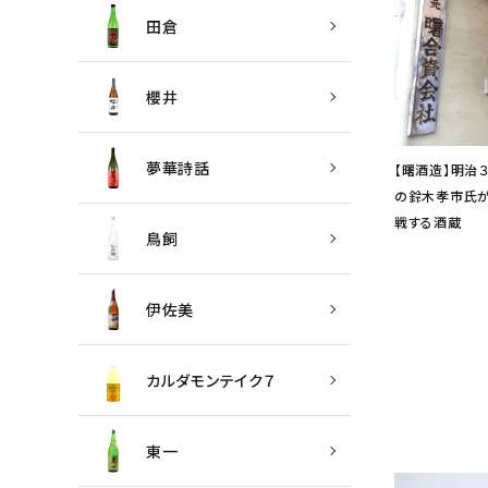
田倉
櫻井
夢華詩話
【曙酒造】明治
の鈴木孝市氏が
戦する酒蔵
鳥飼
伊佐美
カルダモンテイク７
東一