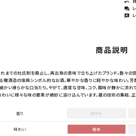
買
undo
レ
forum
レ
rate_review
商品説明
それまでの杜氏制を廃止し、再出発の意味で立ち上げたブランド。数々の
る曙酒造の復興シンボル的なお酒。華やかな香りに軽やかな味わい。芳
細かい滑らかな口当たり。やがて、適度な甘味、コク、酸味が静かに流れて
味わいに様々な味の要素が絶妙に溶け込んでいます。蔵の技術の集結、
香り
穏やか
味わい
軽快