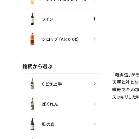
ワイン
シロップ（Alc0.00）
銘柄から選ぶ
「曙酒造」が
天明と対とな
くどき上手
繊細でキメの
スッキリした
ばくれん
風の森