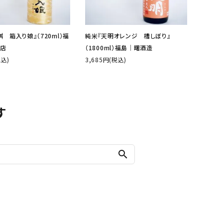
 箱入り娘』（720ml）福
純米『天明オレンジ 槽しぼり』
店
（1800ml）福島│曙酒造
税込)
3,685円(税込)
す
search