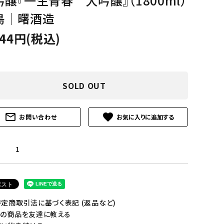
吟醸『一生青春 大吟醸』（1800ml）
島│曙酒造
844円(税込)
SOLD OUT
mail_outline
favorite
お問い合わせ
1
定商取引法に基づく表記 (返品など)
の商品を友達に教える