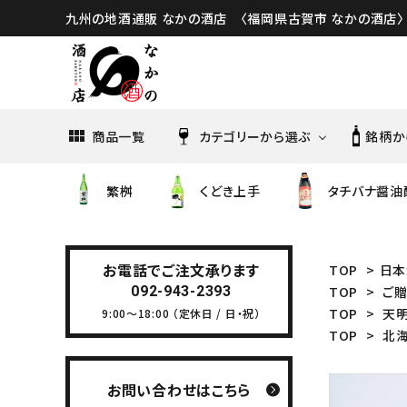
九州の地酒通販 なかの酒店 〈福岡県古賀市 なかの酒店〉
商品一覧
カテゴリーから選ぶ
銘柄か
繁桝
くどき上手
タチバナ醤油
亀の井酒造
油長酒
日本酒
くどき上手
土田酒造
曙酒造
お電話でご注文承ります
TOP
>
日本
092-943-2393
TOP
>
ご
焼酎・泡盛
綾花・大地
TOP
>
天
9:00～18:00 （定休日 / 日・祝）
八海醸造
高良酒
TOP
>
北
雪の茅舎
佐多宗ニ商店
五町田
お問い合わせはこちら