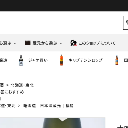
ら選ぶ
蔵元から選ぶ
このショップについて
醸造
ジャケ買い
キャプテンシロップ
国
造
高橋商店
ノンアルコール
ばくれん
食品・調味料
風の森
御祖酒造
酒
>
北海道・東北
贈答におすすめ
ニッポンの和りきゅーる
シンツチダ
ワイン
天明
明
造
鳥飼酒造
海道・東北
>
曙酒造│日本酒蔵元│福島
若竹屋
酒造
馬場酒造場