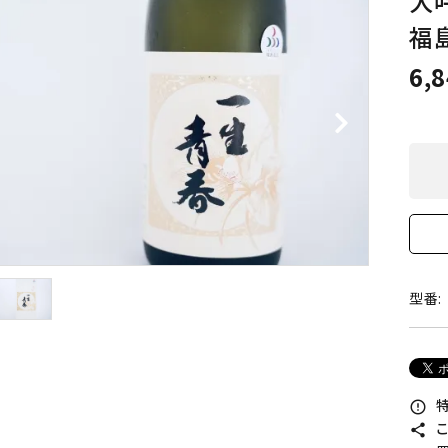
大
詳しく見る
福
6,
型番:
特
error_outline
こ
share