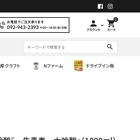
0
person
shopping_cart
アカウント
カート
search
産クラフト
Nファーム
ドライブイン鳥
旭菊酒造
国産クラフト
繁桝
齋彌酒造店
シロップ（Alc0.00）
遊穂
甲斐商店
吉川醸造