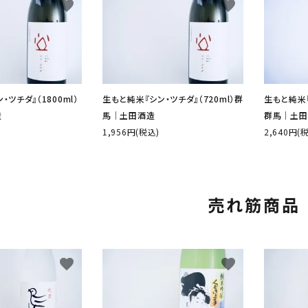
favorite
favorite
ツチダ』（1800ml）
生もと純米『シン・ツチダ』（720ml）群
生もと純米『T
造
馬│土田酒造
群馬│土田
1,956円(税込)
2,640円(
売れ筋商品
favorite
favorite