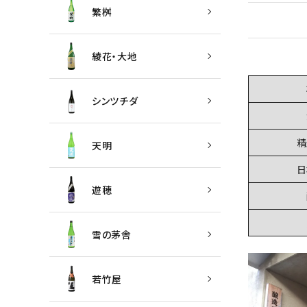
繁桝
綾花・大地
シンツチダ
精
天明
日
遊穂
雪の茅舎
若竹屋