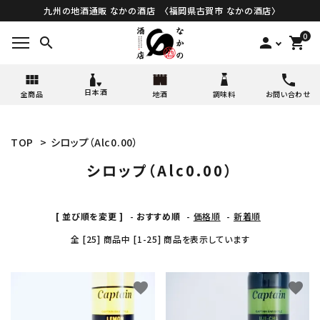
九州の地酒通販 なかの酒店 〈福岡県古賀市 なかの酒店〉
0
search
person
shopping_cart
日本酒
全商品
地酒
調味料
お問い合わせ
TOP
>
シロップ（Alc0.00）
シロップ（Alc0.00）
[ 並び順を変更 ]
-
おすすめ順
-
価格順
-
新着順
全 [25] 商品中 [1-25] 商品を表示しています
favorite
favorite