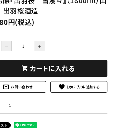
吟醸『出羽桜 雪漫々』（1800ml）山
│出羽桜酒造
480円(税込)
－
＋
カートに入れる
shopping_cart
mail_outline
favorite
お問い合わせ
1