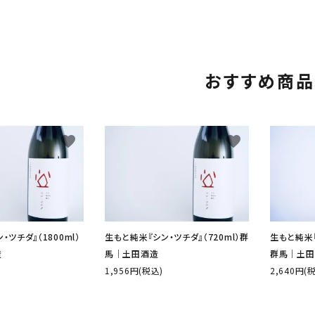
おすすめ商品
favorite
favorite
ツチダ』（1800ml）
生もと純米『シン・ツチダ』（720ml）群
生もと純米『T
造
馬│土田酒造
群馬│土田
1,956円(税込)
2,640円(