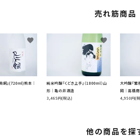
売れ筋商品
favorite
favorite
飼』(720ml)熊本│
純米吟醸『くどき上手』（1800ml）山
大吟醸『繁桝
形│亀の井酒造
岡│高橋商
3,465円(税込)
4,950円(
他の商品を探