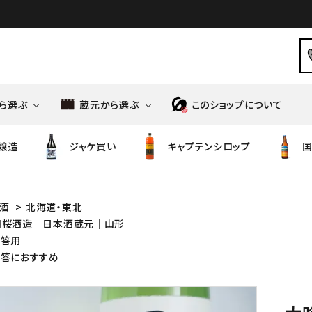
ら選ぶ
蔵元から選ぶ
このショップについて
醸造
ジャケ買い
キャプテンシロップ
国
造
高橋商店
ノンアルコール
ばくれん
食品・調味料
風の森
御祖酒造
酒
>
北海道・東北
羽桜酒造│日本酒蔵元│山形
ニッポンの和りきゅーる
シンツチダ
ワイン
天明
贈答用
造
鳥飼酒造
贈答におすすめ
若竹屋
酒造
馬場酒造場