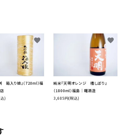
favorite
favorite
 箱入り娘』（720ml）福
純米『天明オレンジ 槽しぼり』
店
（1800ml）福島│曙酒造
税込)
3,685円(税込)
す