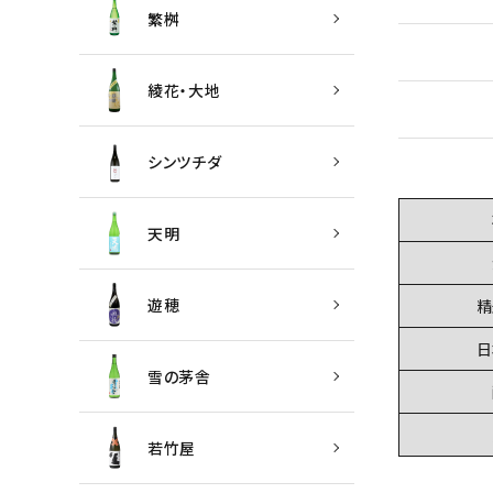
繁桝
綾花・大地
シンツチダ
天明
遊穂
精
日
雪の茅舎
若竹屋