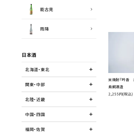
能古見
雨降
日本酒
北海道・東北
米焼酎『吟香 鳥
関東・中部
鳥飼酒造
2,255円(税込)
北陸・近畿
中国・四国
福岡・佐賀