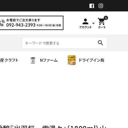
0
person
shopping_cart
アカウント
カート
search
産クラフト
Nファーム
ドライブイン鳥
旭菊酒造
国産クラフト
繁桝
齋彌酒造店
シロップ（Alc0.00）
遊穂
甲斐商店
吉川醸造