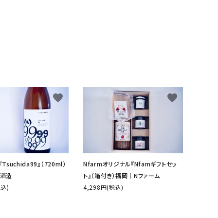
favorite
favorite
suchida99』（720ml）
Nfarmオリジナル『Nfamギフトセッ
酒造
ト』（箱付き）福岡│Nファーム
税込)
4,298円(税込)