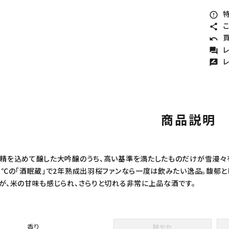
特
error_outline
こ
share
買
undo
レ
forum
レ
rate_review
商品説明
精を込めて醸した大吟醸のうち、高い基準を満たしたものだけが雪漫々
5℃の「酒眠蔵」で2年熟成出羽桜ファンなら一度は飲みたい逸品。馥郁
が、米の甘味も感じられ、さらりと切れる非常に上品な酒です。
香り
穏やか