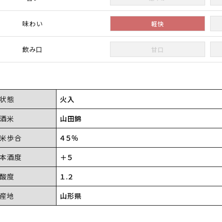
味わい
軽快
飲み口
甘口
状態
火入
酒米
山田錦
米歩合
４５％
本酒度
＋５
酸度
１.２
産地
山形県