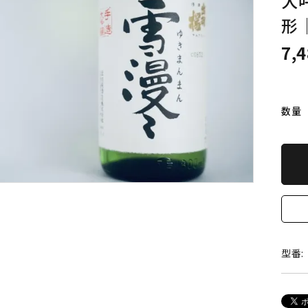
大
詳しく見る
形
7,
数量
型番: