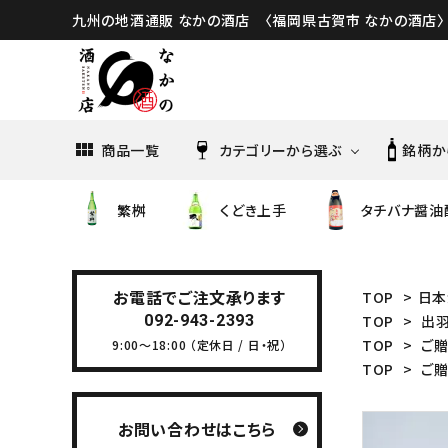
九州の地酒通販 なかの酒店 〈福岡県古賀市 なかの酒店〉
商品一覧
カテゴリーから選ぶ
銘柄か
繁桝
くどき上手
タチバナ醤油
亀の井酒造
油長酒
日本酒
くどき上手
土田酒造
曙酒造
お電話でご注文承ります
TOP
>
日本
092-943-2393
TOP
>
出
焼酎・泡盛
綾花・大地
TOP
>
ご
9:00～18:00 （定休日 / 日・祝）
八海醸造
高良酒
TOP
>
ご
雪の茅舎
佐多宗ニ商店
五町田
お問い合わせはこちら