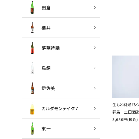
田倉
櫻井
夢華詩話
鳥飼
伊佐美
生もと純米『シン・
カルダモンテイク７
群馬│土田酒
3,630円(税込)
東一