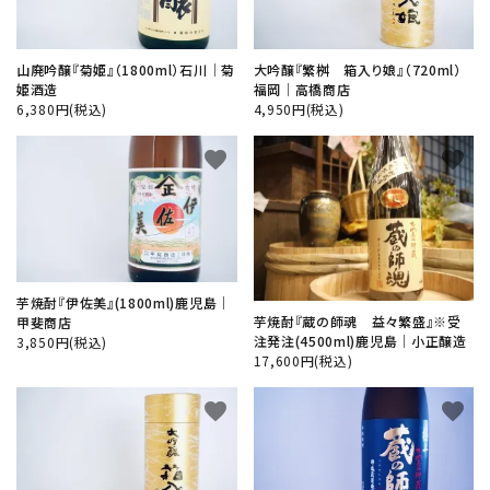
山廃吟醸『菊姫』（1800ml）石川│菊
大吟醸『繁桝 箱入り娘』（720ml）
姫酒造
福岡│高橋商店
6,380円(税込)
4,950円(税込)
favorite
favorite
芋焼酎『伊佐美』(1800ml)鹿児島│
芋焼酎『蔵の師魂 益々繁盛』※受
甲斐商店
注発注(4500ml)鹿児島│小正醸造
3,850円(税込)
17,600円(税込)
favorite
favorite