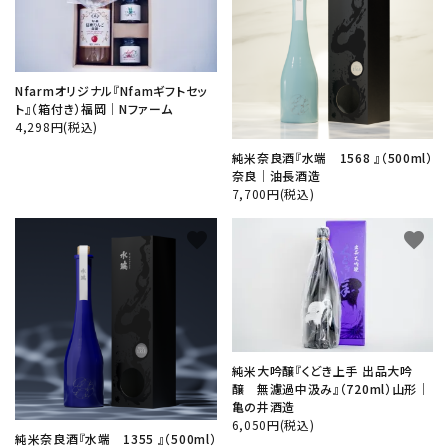
close
Nfarmオリジナル『Nfamギフトセッ
ト』（箱付き）福岡│Nファーム
4,298円(税込)
キーワード
純米奈良酒『水端 1568 』（500ml）
奈良│油長酒造
7,700円(税込)
カテゴリー
favorite
favorite
検索する
純米大吟醸『くどき上手 出品大吟
醸 無濾過中汲み』（720ml）山形│
亀の井酒造
6,050円(税込)
純米奈良酒『水端 1355 』（500ml）