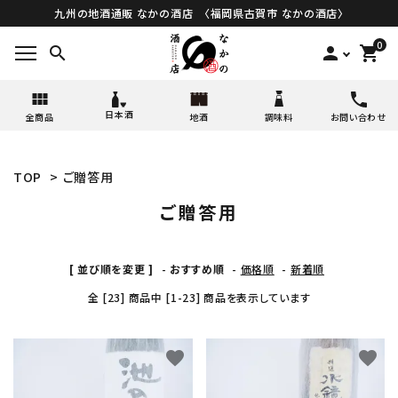
九州の地酒通販 なかの酒店 〈福岡県古賀市 なかの酒店〉
0
search
person
shopping_cart
日本酒
全商品
地酒
調味料
お問い合わせ
TOP
>
ご贈答用
ご贈答用
[ 並び順を変更 ]
-
おすすめ順
-
価格順
-
新着順
全 [23] 商品中 [1-23] 商品を表示しています
favorite
favorite