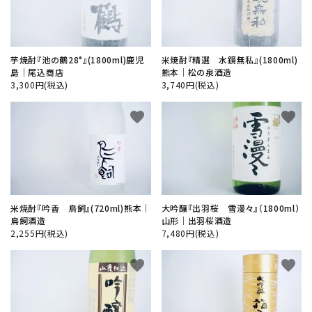
芋焼酎『池の鶴28°』(1800ml)鹿児
米焼酎『精選 水鏡無私』(1800ml)
島│尾込商店
熊本│松の泉酒造
3,300円(税込)
3,740円(税込)
favorite
favorite
米焼酎『吟香 鳥飼』(720ml)熊本│
大吟醸『出羽桜 雪漫々』（1800ml）
鳥飼酒造
山形│出羽桜酒造
2,255円(税込)
7,480円(税込)
favorite
favorite