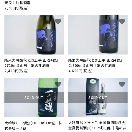
奈良│油長酒造
7,700円(税込)
favorite
favorite
純米大吟醸『くどき上手 山酒4號』
純米大吟醸『くどき上手 山酒4號』
（720ml）山形│亀の井酒造
（1800ml）山形│亀の井酒造
2,420円(税込)
4,620円(税込)
favorite
favorite
SOLD OUT
SOLD OUT
大吟醸『くどき上手 全国新酒鑑評会
大吟醸『一ノ蔵』（1800ml）宮城│株
金賞受賞酒』（720ml）山形│亀の井
式会社一ノ蔵