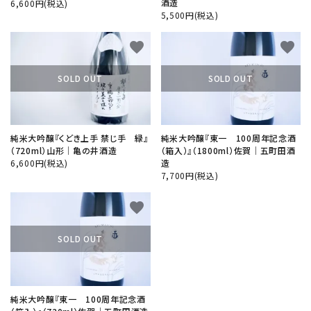
酒造
6,600円(税込)
5,500円(税込)
favorite
favorite
SOLD OUT
SOLD OUT
純米大吟醸『くどき上手 禁じ手 緑』
純米大吟醸『東一 100周年記念酒
（720ml）山形│亀の井酒造
（箱入）』（1800ml）佐賀│五町田酒
6,600円(税込)
造
7,700円(税込)
favorite
SOLD OUT
純米大吟醸『東一 100周年記念酒