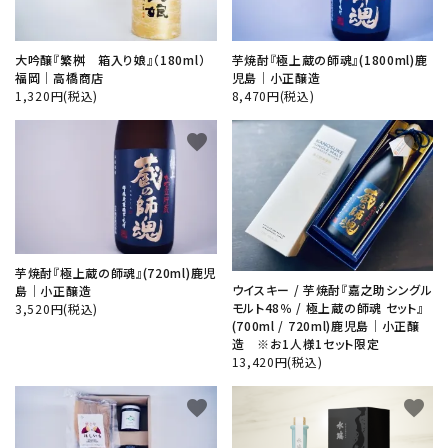
大吟醸『繁桝 箱入り娘』（180ml）
芋焼酎『極上蔵の師魂』(1800ml)鹿
福岡│高橋商店
児島│小正醸造
1,320円(税込)
8,470円(税込)
favorite
favorite
芋焼酎『極上蔵の師魂』(720ml)鹿児
ウイスキー / 芋焼酎『嘉之助シングル
島│小正醸造
モルト48％ / 極上蔵の師魂 セット』
3,520円(税込)
(700ml / 720ml)鹿児島│小正醸
造 ※お1人様1セット限定
13,420円(税込)
favorite
favorite