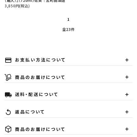
（箱入）』（720ml）佐賀│五町田酒造
3,850円(税込)
1
全23件
お支払い方法について
payment
商品のお届けについて
送料・配送について
local_shipping
返品について
replay
商品のお届けについて