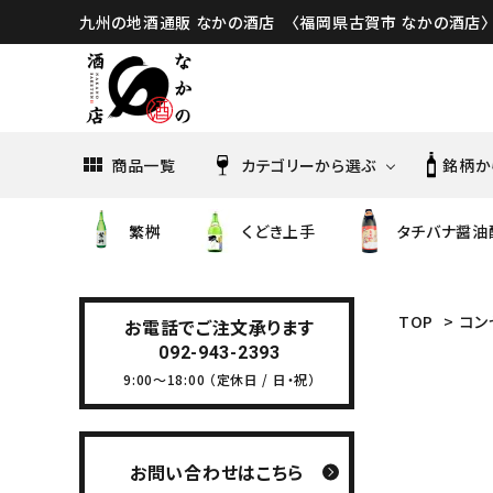
九州の地酒通販 なかの酒店 〈福岡県古賀市 なかの酒店〉
商品一覧
カテゴリーから選ぶ
銘柄か
繁桝
くどき上手
タチバナ醤油
亀の井酒造
油長酒
日本酒
くどき上手
TOP
>
コン
土田酒造
曙酒造
お電話でご注文承ります
092-943-2393
焼酎・泡盛
綾花・大地
9:00～18:00 （定休日 / 日・祝）
八海醸造
高良酒
雪の茅舎
佐多宗ニ商店
五町田
お問い合わせはこちら