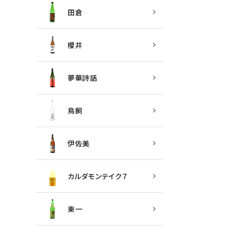
田倉
櫻井
夢華詩話
鳥飼
伊佐美
キーワ
カルダモンテイク７
東一
カテゴ