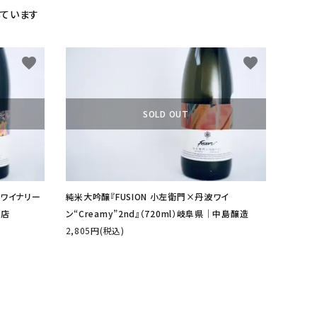
示しています
favorite
favorite
SOLD OUT
畠ワイナリー
純米大吟醸『FUSION 小左衛門×丹波ワイ
造店
ン“Creamy”2nd』（720ml）岐阜県│中島醸造
2,805円(税込)