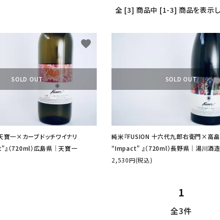
全 [3] 商品中 [1-3] 商品を表
詳しく見る
favorite
SOLD OUT
SOLD OUT
N 天寶一×カーブドッチワイナリ
純米『FUSION 十六代九郎右衛門×高
art”』（720ml）広島県│天寶一
“Impact” 』（720ml）長野県│湯川酒
2,530円(税込)
1
全3件