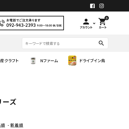
0
person
shopping_cart
アカウント
カート
search
産クラフト
Nファーム
ドライブイン鳥
旭菊酒造
国産クラフト
繁桝
齋彌酒造店
シロップ（Alc0.00）
遊穂
シリーズ
甲斐商店
吉川醸造
格順
-
新着順