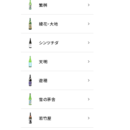
繁桝
綾花・大地
シンツチダ
天明
遊穂
雪の茅舎
若竹屋