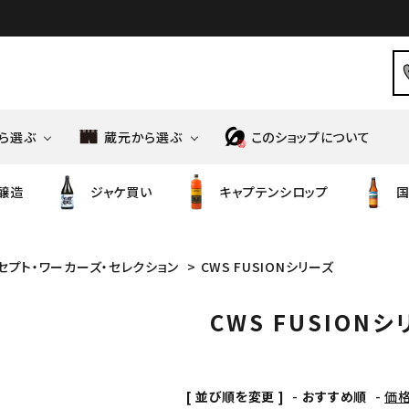
ら選ぶ
蔵元から選ぶ
このショップについて
醸造
ジャケ買い
キャプテンシロップ
国
造
高橋商店
ノンアルコール
ばくれん
食品・調味料
風の森
セプト・ワーカーズ・セレクション
>
CWS FUSIONシリーズ
御祖酒造
ニッポンの和りきゅーる
シンツチダ
ワイン
天明
CWS FUSION
造
鳥飼酒造
若竹屋
酒造
馬場酒造場
[ 並び順を変更 ]
-
おすすめ順
-
価